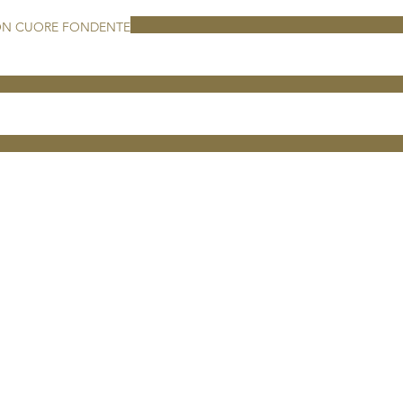
ON CUORE FONDENTE
Lavora con noi
Invia la tua candidatura a
info@sciorum.com